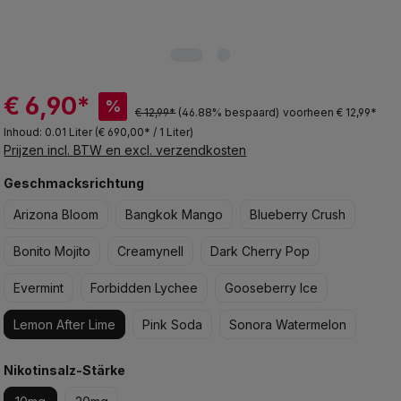
€ 6,90*
%
€ 12,99*
(46.88% bespaard)
voorheen € 12,99*
Inhoud:
0.01 Liter
(€ 690,00* / 1 Liter)
Prijzen incl. BTW en excl. verzendkosten
Selecteer
Geschmacksrichtung
Arizona Bloom
Bangkok Mango
Blueberry Crush
Bonito Mojito
Creamynell
Dark Cherry Pop
Evermint
Forbidden Lychee
Gooseberry Ice
Lemon After Lime
Pink Soda
Sonora Watermelon
Selecteer
Nikotinsalz-Stärke