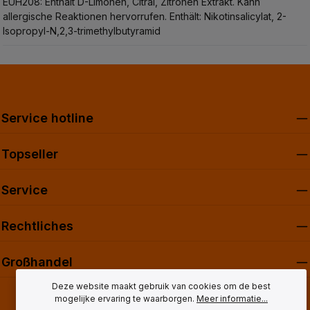
EUH208: Enthält D-Limonen, Citral, Zitronen Extrakt. Kann
allergische Reaktionen hervorrufen.
Enthält: Nikotinsalicylat, 2-
Isopropyl-N,2,3-trimethylbutyramid
Service hotline
Topseller
Service
Rechtliches
Großhandel
Deze website maakt gebruik van cookies om de best
mogelijke ervaring te waarborgen.
Meer informatie...