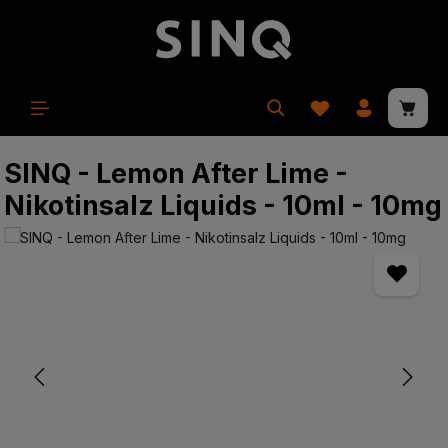
hoofdinhoud
Winke
SINQ - Lemon After Lime -
Nikotinsalz Liquids - 10ml - 10mg
Afbeeldingengalerij overslaan