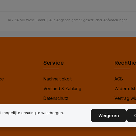
© 2026 MG Wesel GmbH | Alle Angaben gemäß gesetzlicher Anforderungen.
Service
Rechtli
ce
Nachhaltigkeit
AGB
Versand & Zahlung
Widerrufs
Datenschutz
Vertrag wi
m
Impressum
Elektro- &
 mogelijke ervaring te waarborgen.
Weigeren
Batteriege