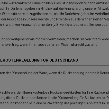
eine wirtschaftliche Einheit bilden. Dies ist insbesondere dann anzuneh
ich Ihr Darlehensgeber im Hinblick auf die Finanzierung unserer Mitwi
iderrufs bereits zugeflossen ist, tritt Ihr Darlehensgeber im Verhältnis
der Rückgabe in unsere Rechte und Pflichten aus dem finanzierten Vertra
en Erwerb von Finanzinstrumenten (z.B. von Wertpapieren, Devisen ode
ndung so weitgehend wie möglich vermeiden, machen Sie von Ihrem Wid
ensvertrag, wenn Ihnen auch dafür ein Widerrufsrecht zusteht.
DEKOSTENREGELUNG FÜR DEUTSCHLAND
sten der Rücksendung der Ware, wenn die Rücksendung innerhalb Deutsc
 Rechte werden Ihnen kostenlose Rücksendeetiketten für Ihre Rücksend
ung dieser Rücksendeetiketten ist die Rücksendung für Sie kostenlos. 
Rücksendung können Sie in einem Paketshop des jeweiligen Anbieters in 