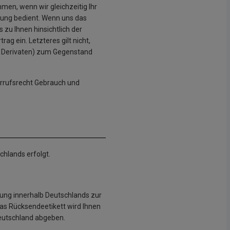
men, wenn wir gleichzeitig Ihr
rkung bedient. Wenn uns das
 zu Ihnen hinsichtlich der
g ein. Letzteres gilt nicht,
r Derivaten) zum Gegenstand
errufsrecht Gebrauch und
hlands erfolgt.
ung innerhalb Deutschlands zur
Das Rücksendeetikett wird Ihnen
Deutschland abgeben.