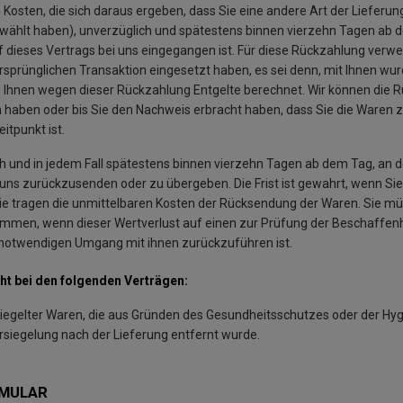
osten, die sich daraus ergeben, dass Sie eine andere Art der Lieferun
ewählt haben), unverzüglich und spätestens binnen vierzehn Tagen ab
uf dieses Vertrags bei uns eingegangen ist. Für diese Rückzahlung verw
ursprünglichen Transaktion eingesetzt haben, es sei denn, mit Ihnen w
en Ihnen wegen dieser Rückzahlung Entgelte berechnet. Wir können die R
 haben oder bis Sie den Nachweis erbracht haben, dass Sie die Waren 
itpunkt ist.
h und in jedem Fall spätestens binnen vierzehn Tagen ab dem Tag, an 
 uns zurückzusenden oder zu übergeben. Die Frist ist gewahrt, wenn Sie 
ie tragen die unmittelbaren Kosten der Rücksendung der Waren. Sie mü
ommen, wenn dieser Wertverlust auf einen zur Prüfung der Beschaffenh
 notwendigen Umgang mit ihnen zurückzuführen ist.
ht bei den folgenden Verträgen:
siegelter Waren, die aus Gründen des Gesundheitsschutzes oder der Hy
rsiegelung nach der Lieferung entfernt wurde.
MULAR