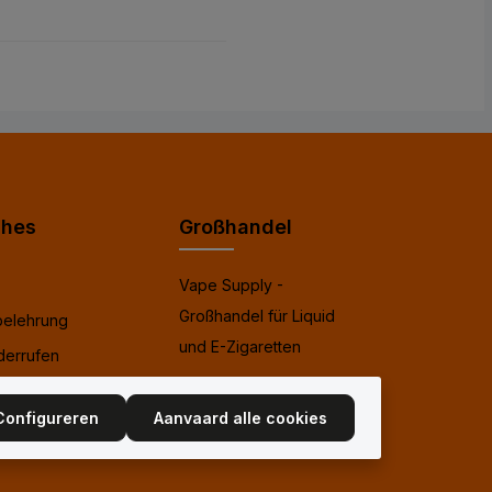
ches
Großhandel
Vape Supply -
Großhandel für Liquid
belehrung
und E-Zigaretten
derrufen
Configureren
Aanvaard alle cookies
setz