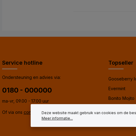
Service hotline
Topseller
Ondersteuning en advies via:
Gooseberry I
Evermint
0180 - 000000
Bonito Mojito
ma-vr, 09.00 - 17.00 uur
Arizona Bloo
Of via ons
contactformulier
.
Deze website maakt gebruik van cookies om de best
Meer informatie...