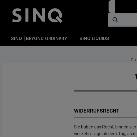
oekopdracht
Ga naar de hoofdnavigatie
SINQ | BEYOND ORDINARY
SINQ LIQUIDS
Du 
WIDERRUFSRECHT
Sie haben das Recht, binnen vie
vierzehn Tage ab dem Tag, an dem